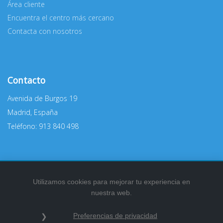
Área cliente
Encuentra el centro más cercano
Contacta con nosotros
Contacto
Avenida de Burgos 19
Madrid, España
Teléfono: 913 840 498
Utilizamos cookies para mejorar tu experiencia en
nuestra web.
2026
© Todos los derechos reservados.
Preferencias de privacidad
Política de privacidad
|
Información legal
|