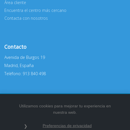
Área cliente
Encuentra el centro más cercano
Contacta con nosotros
Contacto
Avenida de Burgos 19
Madrid, España
Teléfono: 913 840 498
Utilizamos cookies para mejorar tu experiencia en
nuestra web.
2026
© Todos los derechos reservados.
Preferencias de privacidad
Política de privacidad
|
Información legal
|